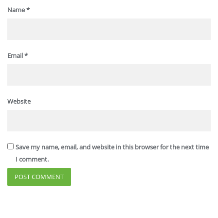
Name
*
Email
*
Website
Save my name, email, and website in this browser for the next time
I comment.