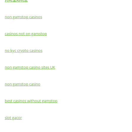
non gamstop casinos
casinos not on gamstop
no kyc crypto casinos
non gamstop casino sites UK
non gamstop casino
best casinos without gamstop
slot gacor