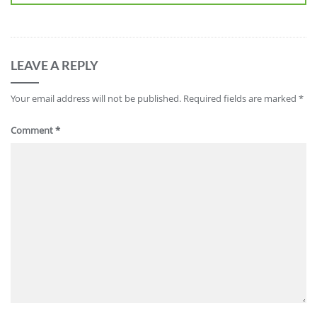
LEAVE A REPLY
Your email address will not be published.
Required fields are marked
*
Comment
*